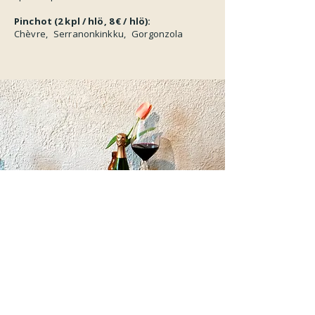
Pinchot (2 kpl / hlö, 8 € / hlö):
Chèvre, Serranonkinkku, Gorgonzola