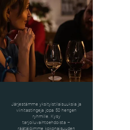
Järjestämme yksityistilaisuuksia ja
viinitastingeja jopa 50 hengen
ryhmille. Kysy
tarjoiluvaihtoehdoista –
räätälöimme kokonaisuuden