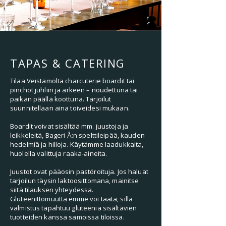
TAPAS & CATERING
Tilaa Veistämöltä charcuterie boardit tai
pinchot juhliin ja arkeen – noudettuna tai
paikan päällä koottuna. Tarjoilut
suunnitellaan aina toiveidesi mukaan.
Boardit voivat sisältää mm. juustoja ja
leikkeleitä, Bageri Å:n spelttileipää, kauden
hedelmiä ja hilloja. Käytämme laadukkaita,
huolella valittuja raaka-aineita.
Juustot ovat pääosin pastöroituja. Jos haluat
tarjoilun täysin laktoosittomana, mainitse
siitä tilauksen yhteydessä.
Gluteenittomuutta emme voi taata, sillä
valmistus tapahtuu gluteenia sisältävien
tuotteiden kanssa samoissa tiloissa.