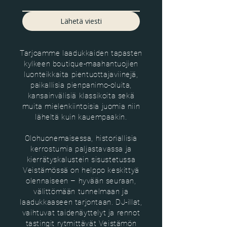
Lähetä viesti
Tarjoamme laadukkaiden tapasten
kylkeen boutique-maahantuojien
luonteikkaita pientuottajaviinejä,
paikallisia pienpanimo-oluita,
kansainvälisiä klassikoita sekä
muita mielenkiintoisia juomia niin
läheltä kuin kauempaakin.
Olohuonemaisessa, historiallisia
kerrostumia paljastavassa ja
kierrätyskalustein sisustetussa
Veistämössä on helppo keskittyä
olennaiseen – hyvään seuraan,
välittömään tunnelmaan ja
laadukkaaseen tarjontaan. DJ-illat,
vaihtuvat taidenäyttelyt ja rennot
tastingit rytmittävät Veistämön